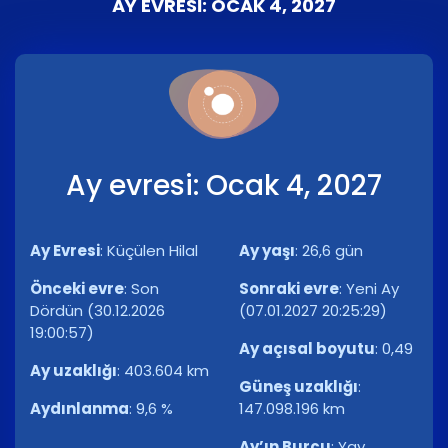
AY EVRESI: OCAK 4, 2027
Ay evresi: Ocak 4, 2027
Ay Evresi
:
Küçülen Hilal
Ay yaşı
:
26,6 gün
Önceki evre
:
Son
Sonraki evre
:
Yeni Ay
Dördün (30.12.2026
(07.01.2027 20:25:29)
19:00:57)
Ay açısal boyutu
:
0,49
Ay uzaklığı
:
403.604 km
Güneş uzaklığı
:
Aydınlanma
:
9,6 %
147.098.196 km
Ay’ın Burcu
:
Yay