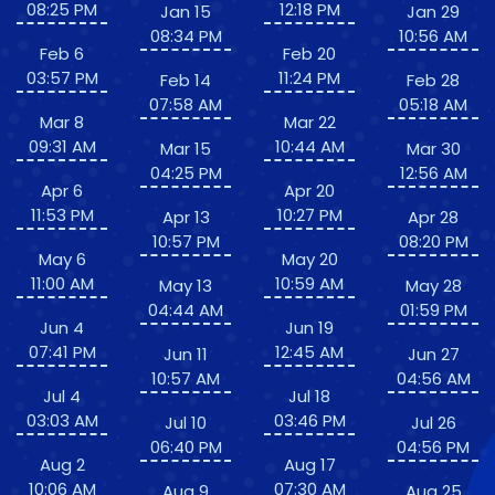
08:25 PM
12:18 PM
Jan 15
Jan 29
08:34 PM
10:56 AM
Feb 6
Feb 20
03:57 PM
11:24 PM
Feb 14
Feb 28
07:58 AM
05:18 AM
Mar 8
Mar 22
09:31 AM
10:44 AM
Mar 15
Mar 30
04:25 PM
12:56 AM
Apr 6
Apr 20
11:53 PM
10:27 PM
Apr 13
Apr 28
10:57 PM
08:20 PM
May 6
May 20
11:00 AM
10:59 AM
May 13
May 28
04:44 AM
01:59 PM
Jun 4
Jun 19
07:41 PM
12:45 AM
Jun 11
Jun 27
10:57 AM
04:56 AM
Jul 4
Jul 18
03:03 AM
03:46 PM
Jul 10
Jul 26
06:40 PM
04:56 PM
Aug 2
Aug 17
10:06 AM
07:30 AM
Aug 9
Aug 25