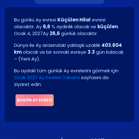
Bu günkü Ay evresi
Küçülen Hilal
evresi
olacaktır. Ay
9,6
% aydınlık olacak ve
küçülen
.
Ocak 4, 2027
Ay
26,6
günlük olacaktır.
Dünya ile Ay arasındaki yaklaşık uzaklık
403.604
km
olacak ve bir sonraki evreye
3.3
gün kalacak
–
(
Yeni Ay
)
.
Bu aydaki tüm günlük Ay evrelerini görmek için
Ocak 2027 Ay Evreleri Takvimi
sayfasını da
ziyaret edin.
BUGÜN AY EVRESI