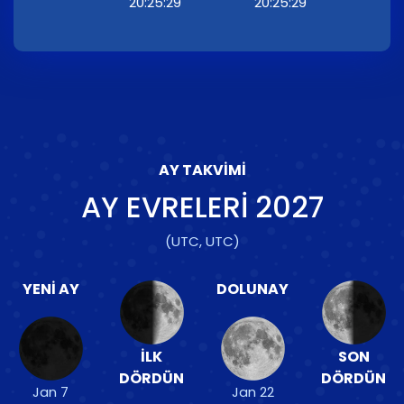
20:25:29
20:25:29
AY TAKVIMI
AY EVRELERI
2027
(UTC, UTC)
YENI AY
DOLUNAY
İLK
SON
DÖRDÜN
DÖRDÜN
Jan 7
Jan 22