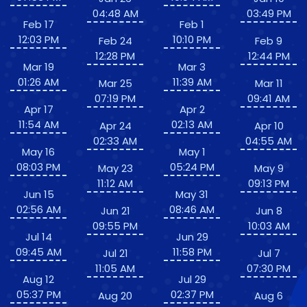
04:48 AM
03:49 PM
Feb 17
Feb 1
12:03 PM
10:10 PM
Feb 24
Feb 9
12:28 PM
12:44 PM
Mar 19
Mar 3
01:26 AM
11:39 AM
Mar 25
Mar 11
07:19 PM
09:41 AM
Apr 17
Apr 2
11:54 AM
02:13 AM
Apr 24
Apr 10
02:33 AM
04:55 AM
May 16
May 1
08:03 PM
05:24 PM
May 23
May 9
11:12 AM
09:13 PM
Jun 15
May 31
02:56 AM
08:46 AM
Jun 21
Jun 8
09:55 PM
10:03 AM
Jul 14
Jun 29
09:45 AM
11:58 PM
Jul 21
Jul 7
11:05 AM
07:30 PM
Aug 12
Jul 29
05:37 PM
02:37 PM
Aug 20
Aug 6