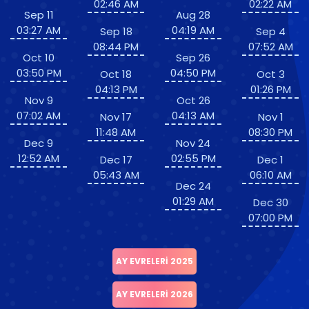
02:46 AM
02:22 AM
Sep 11
Aug 28
03:27 AM
04:19 AM
Sep 18
Sep 4
08:44 PM
07:52 AM
Oct 10
Sep 26
03:50 PM
04:50 PM
Oct 18
Oct 3
04:13 PM
01:26 PM
Nov 9
Oct 26
07:02 AM
04:13 AM
Nov 17
Nov 1
11:48 AM
08:30 PM
Dec 9
Nov 24
12:52 AM
02:55 PM
Dec 17
Dec 1
05:43 AM
06:10 AM
Dec 24
01:29 AM
Dec 30
07:00 PM
AY EVRELERI 2025
AY EVRELERI 2026