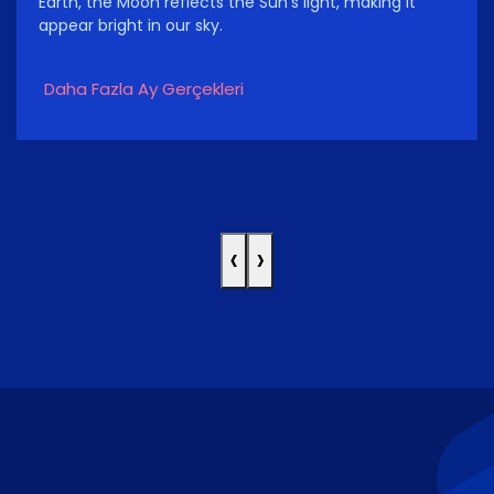
Earth, the Moon reflects the Sun's light, making it
appear bright in our sky.
Daha Fazla Ay Gerçekleri
‹
›