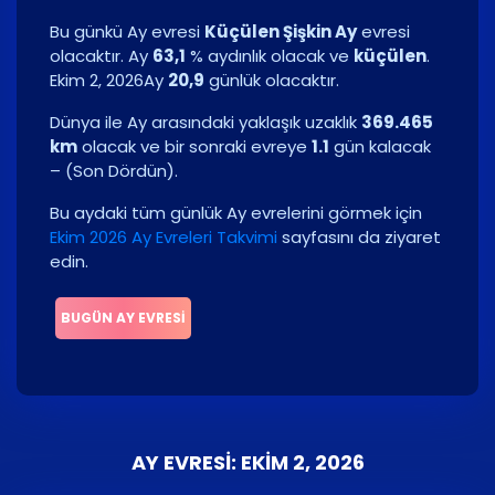
Bu günkü Ay evresi
Küçülen Şişkin Ay
evresi
olacaktır. Ay
63,1
% aydınlık olacak ve
küçülen
.
Ekim 2, 2026
Ay
20,9
günlük olacaktır.
Dünya ile Ay arasındaki yaklaşık uzaklık
369.465
km
olacak ve bir sonraki evreye
1.1
gün kalacak
–
(
Son Dördün
)
.
Bu aydaki tüm günlük Ay evrelerini görmek için
Ekim 2026 Ay Evreleri Takvimi
sayfasını da ziyaret
edin.
BUGÜN AY EVRESI
AY EVRESI: EKIM 2, 2026