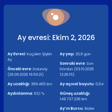
Ay evresi: Ekim 2, 2026
Ay Evresi
:
Küçülen Şişkin
Ay yaşı
:
20,9 gün
Ay
Sonraki evre
:
Son
Önceki evre
:
Dolunay
Dördün (03.10.2026
(26.09.2026 16:50:21)
13:26:15)
Ay uzaklığı
:
369.465 km
Ay açısal boyutu
:
0,54
Aydınlanma
:
63,1 %
Güneş uzaklığı
:
149.737.236 km
Ay’ın Burcu
:
İkizler