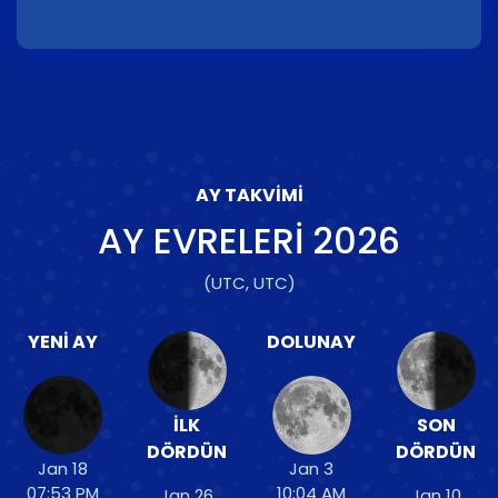
AY TAKVIMI
AY EVRELERI
2026
(UTC, UTC)
YENI AY
DOLUNAY
İLK
SON
DÖRDÜN
DÖRDÜN
Jan 18
Jan 3
07:53 PM
10:04 AM
Jan 26
Jan 10