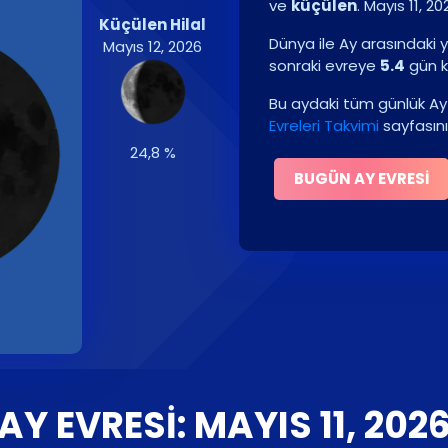
ve
küçülen
.
Mayıs 11, 20
Küçülen Hilal
Dünya ile Ay arasındaki y
Mayıs 12, 2026
sonraki evreye
5.4
gün k
Bu aydaki tüm günlük Ay 
Evreleri Takvimi
sayfasını
24,8 %
BUGÜN AY EVRESI
AY EVRESI: MAYIS 11, 202