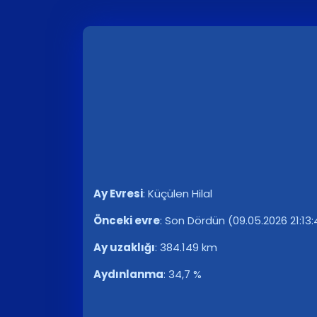
Ay Evresi
:
Küçülen Hilal
Önceki evre
:
Son Dördün (09.05.2026 21:13:
Ay uzaklığı
:
384.149 km
Aydınlanma
:
34,7 %