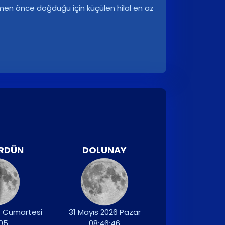
men önce doğduğu için küçülen hilal en az
ÖRDÜN
DOLUNAY
6 Cumartesi
31 Mayıs 2026 Pazar
:05
08:46:46