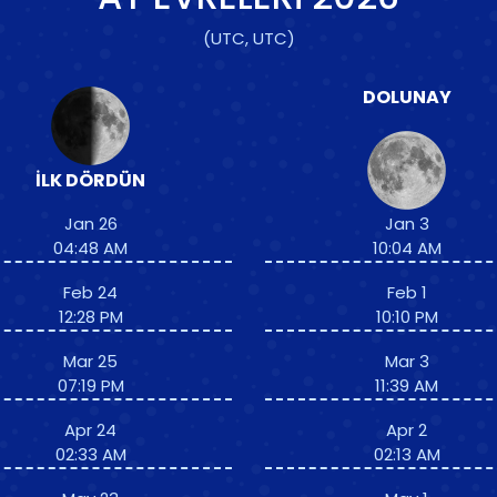
(UTC, UTC)
DOLUNAY
İLK DÖRDÜN
Jan 26
Jan 3
04:48 AM
10:04 AM
Feb 24
Feb 1
12:28 PM
10:10 PM
Mar 25
Mar 3
07:19 PM
11:39 AM
Apr 24
Apr 2
02:33 AM
02:13 AM