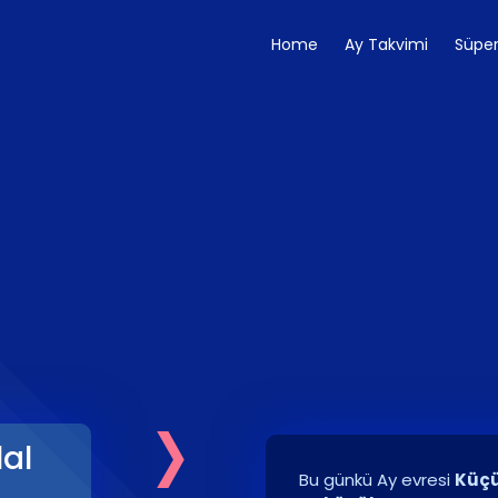
Home
Ay Takvimi
Süper
›
lal
Bu günkü Ay evresi
Küçü