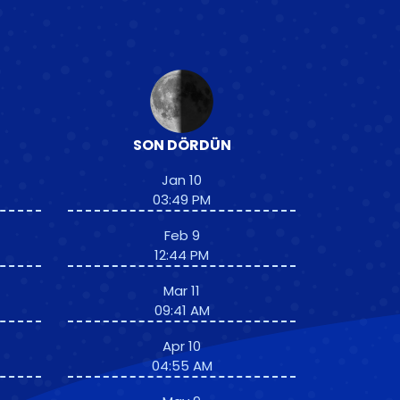
SON DÖRDÜN
Jan 10
03:49 PM
Feb 9
12:44 PM
Mar 11
09:41 AM
Apr 10
04:55 AM