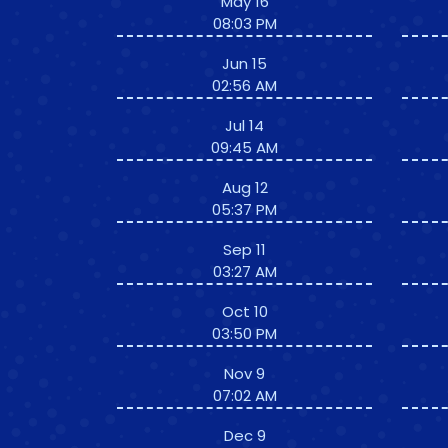
May 16
08:03 PM
Jun 15
02:56 AM
Jul 14
09:45 AM
Aug 12
05:37 PM
Sep 11
03:27 AM
Oct 10
03:50 PM
Nov 9
07:02 AM
Dec 9