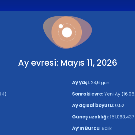
Ay evresi: Mayıs 11, 2026
Ay yaşı
:
23,6 gün
44)
Sonraki evre
:
Yeni Ay (16.05
Ay açısal boyutu
:
0,52
Güneş uzaklığı
:
151.088.43
Ay’ın Burcu
:
Balık