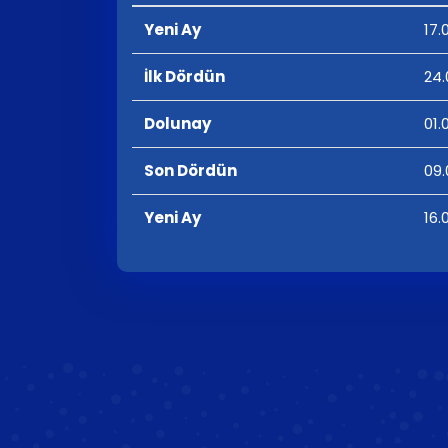
Yeni Ay
17.
İlk Dördün
24.
Dolunay
01.
Son Dördün
09.
Yeni Ay
16.