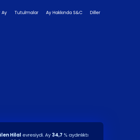
 Ay
Tutulmalar
Ay Hakkında S&C
Diller
len Hilal
evresiydi. Ay
34,7
% aydınlıktı