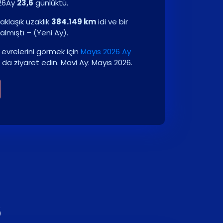
26
Ay
23,6
günlüktü.
aklaşık uzaklık
384.149 km
idi ve bir
almıştı –
(
Yeni Ay
)
.
evrelerini görmek için
Mayıs 2026 Ay
 da ziyaret edin.
Mavi Ay: Mayıs 2026.
6