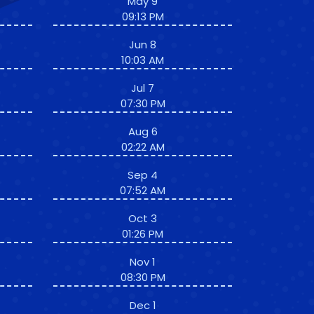
May 9
09:13 PM
Jun 8
10:03 AM
Jul 7
07:30 PM
Aug 6
02:22 AM
Sep 4
07:52 AM
Oct 3
01:26 PM
Nov 1
08:30 PM
Dec 1