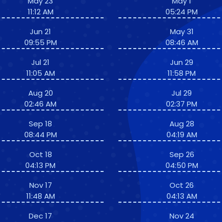
May 23
May 1
11:12 AM
05:24 PM
Jun 21
May 31
09:55 PM
08:46 AM
Jul 21
Jun 29
11:05 AM
11:58 PM
Aug 20
Jul 29
02:46 AM
02:37 PM
Sep 18
Aug 28
08:44 PM
04:19 AM
Oct 18
Sep 26
04:13 PM
04:50 PM
Nov 17
Oct 26
11:48 AM
04:13 AM
Dec 17
Nov 24