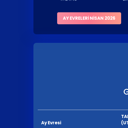
AY EVRELERI NISAN 2026
G
TA
Ay Evresi
(U