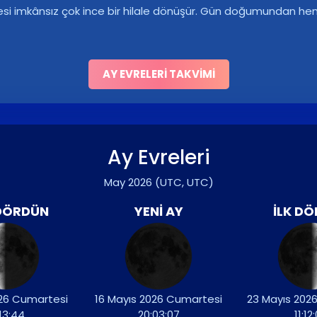
esi imkânsız çok ince bir hilale dönüşür. Gün doğumundan he
AY EVRELERI TAKVIMI
Ay Evreleri
May 2026
(UTC, UTC)
DÖRDÜN
YENI AY
İLK D
026 Cumartesi
16 Mayıs 2026 Cumartesi
23 Mayıs 202
:13:44
20:03:07
11:12