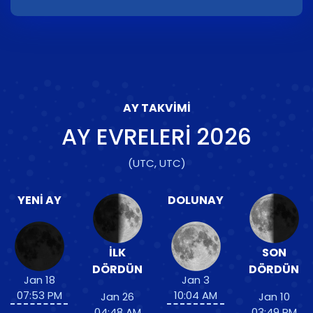
AY TAKVIMI
AY EVRELERI
2026
(UTC, UTC)
YENI AY
DOLUNAY
İLK
SON
DÖRDÜN
DÖRDÜN
Jan 18
Jan 3
07:53 PM
10:04 AM
Jan 26
Jan 10
04:48 AM
03:49 PM