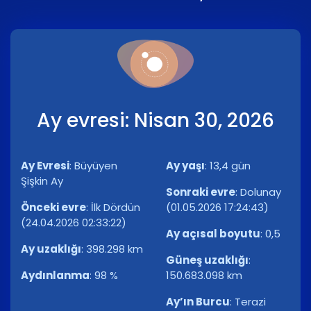
Ay evresi: Nisan 30, 2026
Ay Evresi
:
Büyüyen
Ay yaşı
:
13,4 gün
Şişkin Ay
Sonraki evre
:
Dolunay
Önceki evre
:
İlk Dördün
(01.05.2026 17:24:43)
(24.04.2026 02:33:22)
Ay açısal boyutu
:
0,5
Ay uzaklığı
:
398.298 km
Güneş uzaklığı
:
Aydınlanma
:
98 %
150.683.098 km
Ay’ın Burcu
:
Terazi