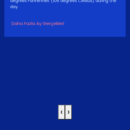
degrees Fahrenheit (106 degrees Celsius) during the
day.
Daha Fazla Ay Gerçekleri
‹
›