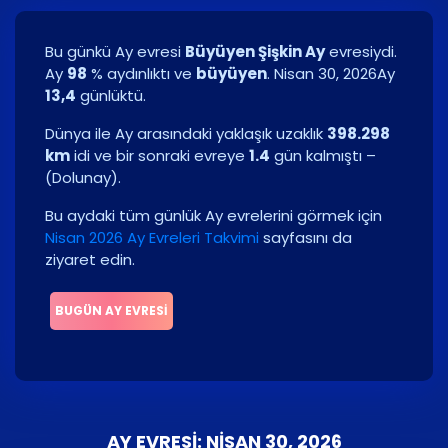
Bu günkü Ay evresi
Büyüyen Şişkin Ay
evresiydi.
Ay
98
% aydınlıktı ve
büyüyen
.
Nisan 30, 2026
Ay
13,4
günlüktü.
Dünya ile Ay arasındaki yaklaşık uzaklık
398.298
km
idi ve bir sonraki evreye
1.4
gün kalmıştı –
(
Dolunay
)
.
Bu aydaki tüm günlük Ay evrelerini görmek için
Nisan 2026 Ay Evreleri Takvimi
sayfasını da
ziyaret edin.
BUGÜN AY EVRESI
AY EVRESI: NISAN 30, 2026