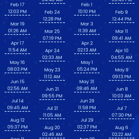
Feb 17
Feb 1
12:03 PM
10:10 PM
Feb 24
Feb 9
12:28 PM
12:44 PM
Mar 19
Mar 3
01:26 AM
11:39 AM
Mar 25
Mar 11
07:19 PM
09:41 AM
Apr 17
Apr 2
11:54 AM
02:13 AM
Apr 24
Apr 10
02:33 AM
04:55 AM
May 16
May 1
08:03 PM
05:24 PM
May 23
May 9
11:12 AM
09:13 PM
Jun 15
May 31
02:56 AM
08:46 AM
Jun 21
Jun 8
09:55 PM
10:03 AM
Jul 14
Jun 29
09:45 AM
11:58 PM
Jul 21
Jul 7
11:05 AM
07:30 PM
Aug 12
Jul 29
05:37 PM
02:37 PM
Aug 20
Aug 6
02:46 AM
02:22 AM