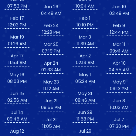
07:53 PM
10:04 AM
Jan 26
Jan 10
04:48 AM
03:49 PM
Feb 17
Feb 1
12:03 PM
10:10 PM
Feb 24
Feb 9
12:28 PM
12:44 PM
Mar 19
Mar 3
01:26 AM
11:39 AM
Mar 25
Mar 11
07:19 PM
09:41 AM
Apr 17
Apr 2
11:54 AM
02:13 AM
Apr 24
Apr 10
02:33 AM
04:55 AM
May 16
May 1
08:03 PM
05:24 PM
May 23
May 9
11:12 AM
09:13 PM
Jun 15
May 31
02:56 AM
08:46 AM
Jun 21
Jun 8
09:55 PM
10:03 AM
Jul 14
Jun 29
09:45 AM
11:58 PM
Jul 21
Jul 7
11:05 AM
07:30 PM
Aug 12
Jul 29