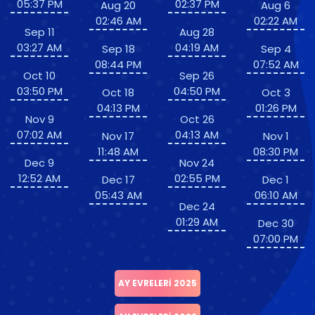
05:37 PM
02:37 PM
Aug 20
Aug 6
02:46 AM
02:22 AM
Sep 11
Aug 28
03:27 AM
04:19 AM
Sep 18
Sep 4
08:44 PM
07:52 AM
Oct 10
Sep 26
03:50 PM
04:50 PM
Oct 18
Oct 3
04:13 PM
01:26 PM
Nov 9
Oct 26
07:02 AM
04:13 AM
Nov 17
Nov 1
11:48 AM
08:30 PM
Dec 9
Nov 24
12:52 AM
02:55 PM
Dec 17
Dec 1
05:43 AM
06:10 AM
Dec 24
01:29 AM
Dec 30
07:00 PM
AY EVRELERI 2025