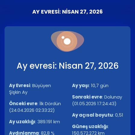
AY EVRESI: NISAN 27, 2026
Ay evresi: Nisan 27, 2026
Ay Evresi
:
Büyüyen
Ay yaşı
:
10,7 gün
Şişkin Ay
Sonraki evre
:
Dolunay
Önceki evre
:
İlk Dördün
(01.05.2026 17:24:43)
(24.04.2026 02:33:22)
Ay açısal boyutu
:
0,51
Ay uzaklığı
:
389.191 km
Güneş uzaklığı
:
Aydınlanma
:
82,8 %
150.572.272 km