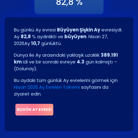
82,8 %
Bu günkü Ay evresi
Büyüyen Şişkin Ay
evresiydi.
Ay
82,8
% aydınlıktı ve
büyüyen
.
Nisan 27,
2026
Ay
10,7
günlüktü.
Dünya ile Ay arasındaki yaklaşık uzaklık
389.191
km
idi ve bir sonraki evreye
4.3
gün kalmıştı –
(
Dolunay
)
.
Bu aydaki tüm günlük Ay evrelerini görmek için
Nisan 2026 Ay Evreleri Takvimi
sayfasını da
ziyaret edin.
BUGÜN AY EVRESI