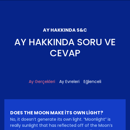
AY HAKKINDA S&C
AY HAKKINDA SORU VE
CEVAP
Ay Gerçekleri
Ay Evreleri
Eğlenceli
DOES THE MOON MAKE ITS OWN LIGHT?
No, it doesn’t generate its own light. “Moonlight” is
really sunlight that has reflected off of the Moon’s