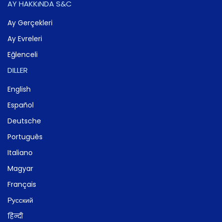
AY HAKKıNDA S&C
Ay Gerçekleri
Ay Evreleri
Eğlenceli
DILLER
English
Español
Deutsche
Português
Italiano
Magyar
Français
Русский
हिन्दी