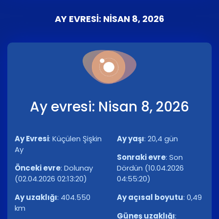
AY EVRESI: NISAN 8, 2026
Ay evresi: Nisan 8, 2026
Ay Evresi
:
Küçülen Şişkin
Ay yaşı
:
20,4 gün
Ay
Sonraki evre
:
Son
Önceki evre
:
Dolunay
Dördün (10.04.2026
(02.04.2026 02:13:20)
04:55:20)
Ay uzaklığı
:
404.550
Ay açısal boyutu
:
0,49
km
Güneş uzaklığı
: