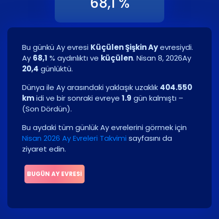
68,1 %
Bu günkü Ay evresi
Küçülen Şişkin Ay
evresiydi.
Ay
68,1
% aydınlıktı ve
küçülen
.
Nisan 8, 2026
Ay
20,4
günlüktü.
Dünya ile Ay arasındaki yaklaşık uzaklık
404.550
km
idi ve bir sonraki evreye
1.9
gün kalmıştı –
(
Son Dördün
)
.
Bu aydaki tüm günlük Ay evrelerini görmek için
Nisan 2026 Ay Evreleri Takvimi
sayfasını da
ziyaret edin.
BUGÜN AY EVRESI