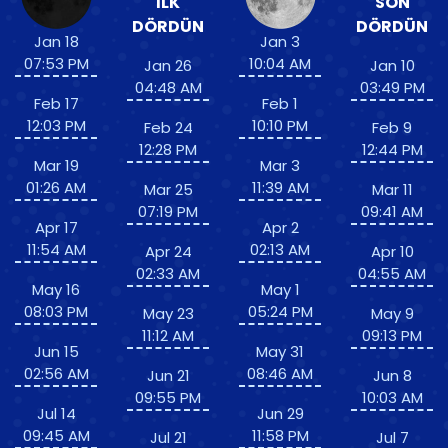
İLK
SON
DÖRDÜN
DÖRDÜN
Jan 18
Jan 3
07:53 PM
10:04 AM
Jan 26
Jan 10
04:48 AM
03:49 PM
Feb 17
Feb 1
12:03 PM
10:10 PM
Feb 24
Feb 9
12:28 PM
12:44 PM
Mar 19
Mar 3
01:26 AM
11:39 AM
Mar 25
Mar 11
07:19 PM
09:41 AM
Apr 17
Apr 2
11:54 AM
02:13 AM
Apr 24
Apr 10
02:33 AM
04:55 AM
May 16
May 1
08:03 PM
05:24 PM
May 23
May 9
11:12 AM
09:13 PM
Jun 15
May 31
02:56 AM
08:46 AM
Jun 21
Jun 8
09:55 PM
10:03 AM
Jul 14
Jun 29
09:45 AM
11:58 PM
Jul 21
Jul 7