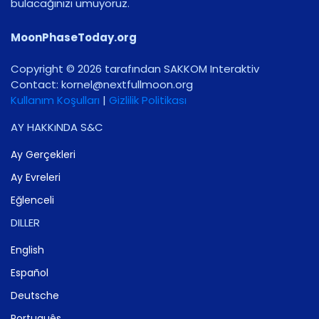
bulacağınızı umuyoruz.
MoonPhaseToday.org
Copyright © 2026 tarafından SAKKOM Interaktiv
Contact:
gro.noomlluftxen@lenrok
Kullanım Koşulları
|
Gizlilik Politikası
AY HAKKıNDA S&C
Ay Gerçekleri
Ay Evreleri
Eğlenceli
DILLER
English
Español
Deutsche
Português