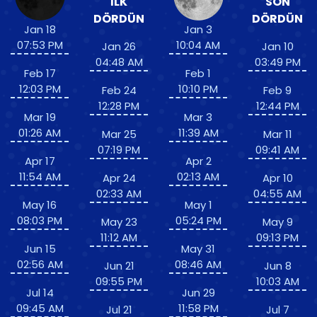
İLK
SON
DÖRDÜN
DÖRDÜN
Jan 18
Jan 3
07:53 PM
10:04 AM
Jan 26
Jan 10
04:48 AM
03:49 PM
Feb 17
Feb 1
12:03 PM
10:10 PM
Feb 24
Feb 9
12:28 PM
12:44 PM
Mar 19
Mar 3
01:26 AM
11:39 AM
Mar 25
Mar 11
07:19 PM
09:41 AM
Apr 17
Apr 2
11:54 AM
02:13 AM
Apr 24
Apr 10
02:33 AM
04:55 AM
May 16
May 1
08:03 PM
05:24 PM
May 23
May 9
11:12 AM
09:13 PM
Jun 15
May 31
02:56 AM
08:46 AM
Jun 21
Jun 8
09:55 PM
10:03 AM
Jul 14
Jun 29
09:45 AM
11:58 PM
Jul 21
Jul 7