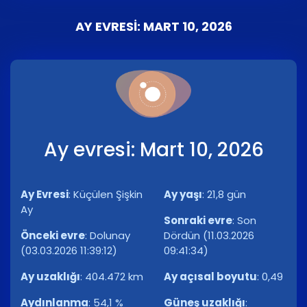
AY EVRESI: MART 10, 2026
Ay evresi: Mart 10, 2026
Ay Evresi
:
Küçülen Şişkin
Ay yaşı
:
21,8 gün
Ay
Sonraki evre
:
Son
Önceki evre
:
Dolunay
Dördün (11.03.2026
(03.03.2026 11:39:12)
09:41:34)
Ay uzaklığı
:
404.472 km
Ay açısal boyutu
:
0,49
Aydınlanma
:
54,1 %
Güneş uzaklığı
: