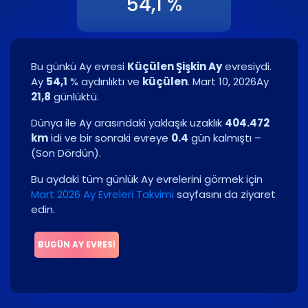
54,1 %
Bu günkü Ay evresi
Küçülen Şişkin Ay
evresiydi.
Ay
54,1
% aydınlıktı ve
küçülen
.
Mart 10, 2026
Ay
21,8
günlüktü.
Dünya ile Ay arasındaki yaklaşık uzaklık
404.472
km
idi ve bir sonraki evreye
0.4
gün kalmıştı –
(
Son Dördün
)
.
Bu aydaki tüm günlük Ay evrelerini görmek için
Mart 2026 Ay Evreleri Takvimi
sayfasını da ziyaret
edin.
BUGÜN AY EVRESI