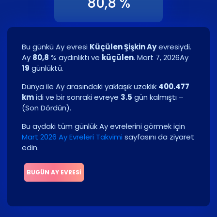
80,8 %
Bu günkü Ay evresi
Küçülen Şişkin Ay
evresiydi.
Ay
80,8
% aydınlıktı ve
küçülen
.
Mart 7, 2026
Ay
19
günlüktü.
Dünya ile Ay arasındaki yaklaşık uzaklık
400.477
km
idi ve bir sonraki evreye
3.5
gün kalmıştı –
(
Son Dördün
)
.
Bu aydaki tüm günlük Ay evrelerini görmek için
Mart 2026 Ay Evreleri Takvimi
sayfasını da ziyaret
edin.
BUGÜN AY EVRESI