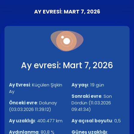
AY EVRESI: MART 7, 2026
Ay evresi: Mart 7, 2026
Ay Evresi
:
Küçülen Şişkin
Ay yaşı
:
19 gün
Ay
Sonraki evre
:
Son
Önceki evre
:
Dolunay
Dördün (11.03.2026
(03.03.2026 11:39:12)
09:41:34)
Ay uzaklığı
:
400.477 km
Ay açısal boyutu
:
0,5
Aydınlanma
:
80,8 %
Güneş uzaklığı
: