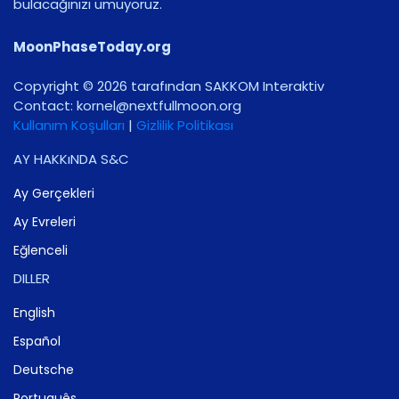
bulacağınızı umuyoruz.
MoonPhaseToday.org
Copyright © 2026 tarafından SAKKOM Interaktiv
Contact:
gro.noomlluftxen@lenrok
Kullanım Koşulları
|
Gizlilik Politikası
AY HAKKıNDA S&C
Ay Gerçekleri
Ay Evreleri
Eğlenceli
DILLER
English
Español
Deutsche
Português