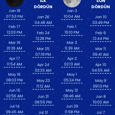
İLK
SON
DÖRDÜN
DÖRDÜN
Jan 18
Jan 3
07:53 PM
10:04 AM
Jan 26
Jan 10
04:48 AM
03:49 PM
Feb 17
Feb 1
12:03 PM
10:10 PM
Feb 24
Feb 9
12:28 PM
12:44 PM
Mar 19
Mar 3
01:26 AM
11:39 AM
Mar 25
Mar 11
07:19 PM
09:41 AM
Apr 17
Apr 2
11:54 AM
02:13 AM
Apr 24
Apr 10
02:33 AM
04:55 AM
May 16
May 1
08:03 PM
05:24 PM
May 23
May 9
11:12 AM
09:13 PM
Jun 15
May 31
02:56 AM
08:46 AM
Jun 21
Jun 8
09:55 PM
10:03 AM
Jul 14
Jun 29
09:45 AM
11:58 PM
Jul 21
Jul 7