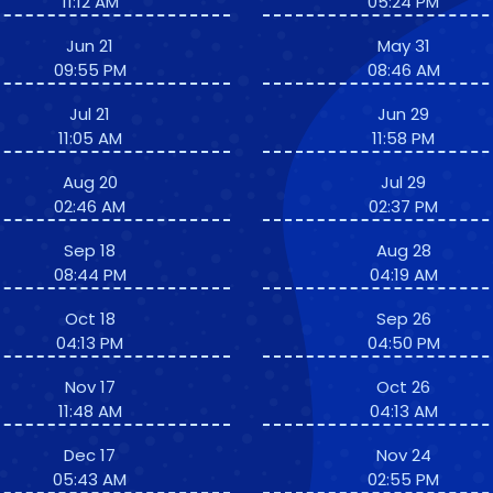
11:12 AM
05:24 PM
Jun 21
May 31
09:55 PM
08:46 AM
Jul 21
Jun 29
11:05 AM
11:58 PM
Aug 20
Jul 29
02:46 AM
02:37 PM
Sep 18
Aug 28
08:44 PM
04:19 AM
Oct 18
Sep 26
04:13 PM
04:50 PM
Nov 17
Oct 26
11:48 AM
04:13 AM
Dec 17
Nov 24
05:43 AM
02:55 PM