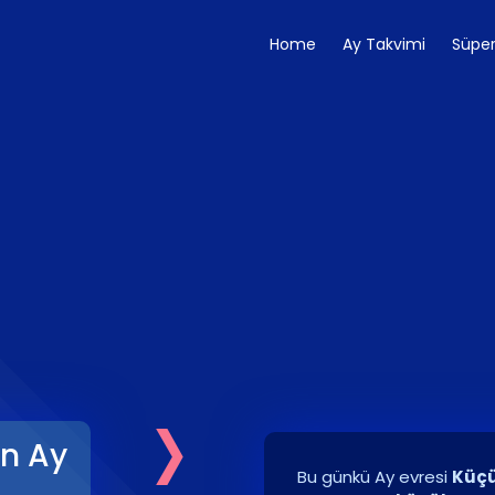
Home
Ay Takvimi
Süper
›
in Ay
Bu günkü Ay evresi
Küçü