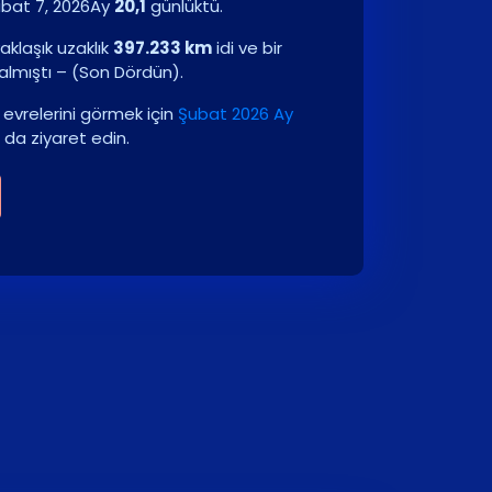
bat 7, 2026
Ay
20,1
günlüktü.
aklaşık uzaklık
397.233 km
idi ve bir
almıştı –
(
Son Dördün
)
.
evrelerini görmek için
Şubat 2026 Ay
 da ziyaret edin.
6