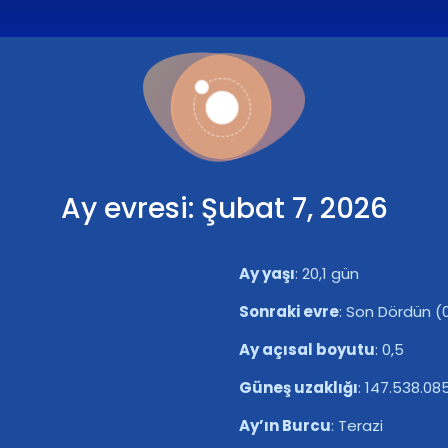
Ay evresi: Şubat 7, 2026
Ay yaşı
:
20,1 gün
Sonraki evre
:
Son Dördün (0
Ay açısal boyutu
:
0,5
Güneş uzaklığı
:
147.538.08
Ay’ın Burcu
:
Terazi