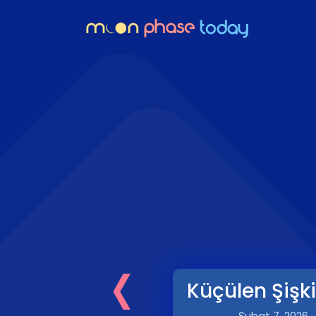
‹
Küçülen Şişk
Şubat 7, 2026