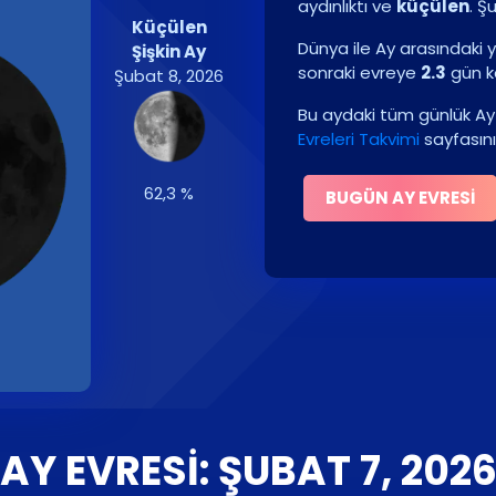
aydınlıktı ve
küçülen
.
Şu
Küçülen
Dünya ile Ay arasındaki y
Şişkin Ay
sonraki evreye
2.3
gün k
Şubat 8, 2026
Bu aydaki tüm günlük Ay 
Evreleri Takvimi
sayfasını
62,3 %
BUGÜN AY EVRESI
AY EVRESI: ŞUBAT 7, 202