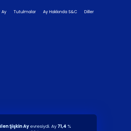
 Ay
Tutulmalar
Ay Hakkında S&C
Diller
len Şişkin Ay
evresiydi. Ay
71,4
%