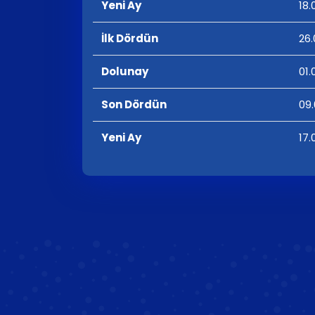
Yeni Ay
18.
İlk Dördün
26.
Dolunay
01.
Son Dördün
09.
Yeni Ay
17.