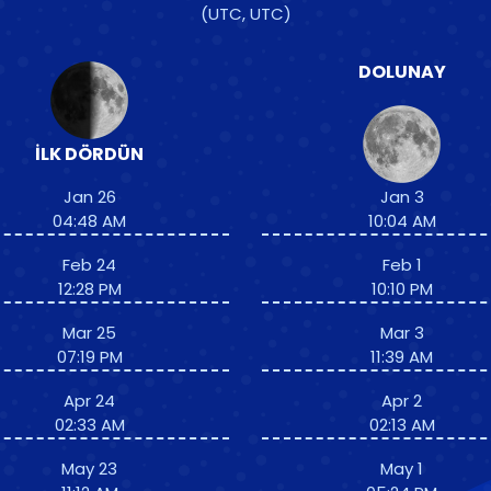
(UTC, UTC)
DOLUNAY
İLK DÖRDÜN
Jan 26
Jan 3
04:48 AM
10:04 AM
Feb 24
Feb 1
12:28 PM
10:10 PM
Mar 25
Mar 3
07:19 PM
11:39 AM
Apr 24
Apr 2
02:33 AM
02:13 AM
May 23
May 1