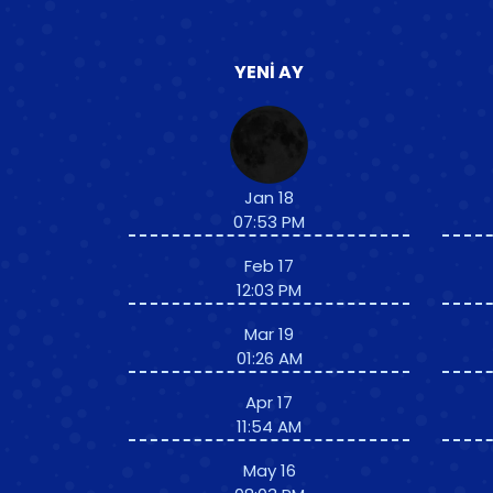
YENI AY
Jan 18
07:53 PM
Feb 17
12:03 PM
Mar 19
01:26 AM
Apr 17
11:54 AM
May 16