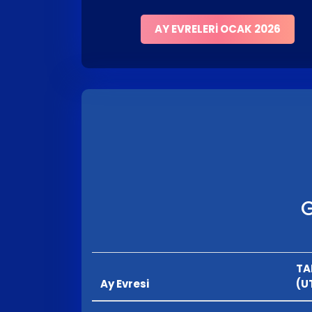
AY EVRELERI OCAK 2026
G
TA
Ay Evresi
(U