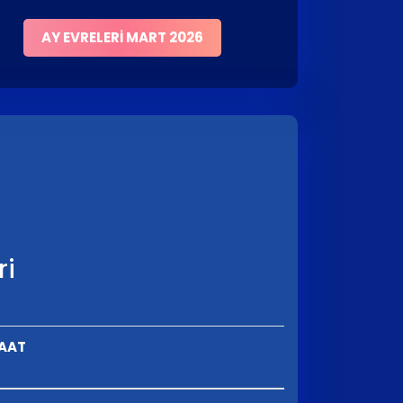
AY EVRELERI MART 2026
ri
SAAT