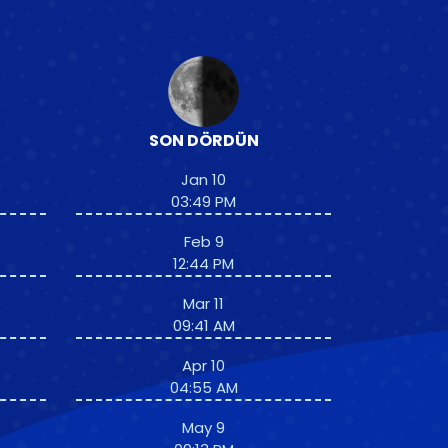
SON DÖRDÜN
Jan 10
03:49 PM
Feb 9
12:44 PM
Mar 11
09:41 AM
Apr 10
04:55 AM
May 9