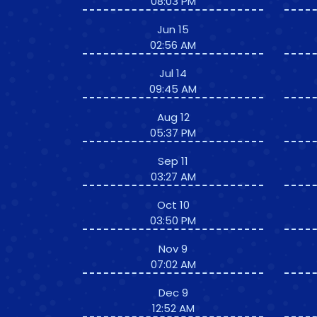
08:03 PM
Jun 15
02:56 AM
Jul 14
09:45 AM
Aug 12
05:37 PM
Sep 11
03:27 AM
Oct 10
03:50 PM
Nov 9
07:02 AM
Dec 9
12:52 AM