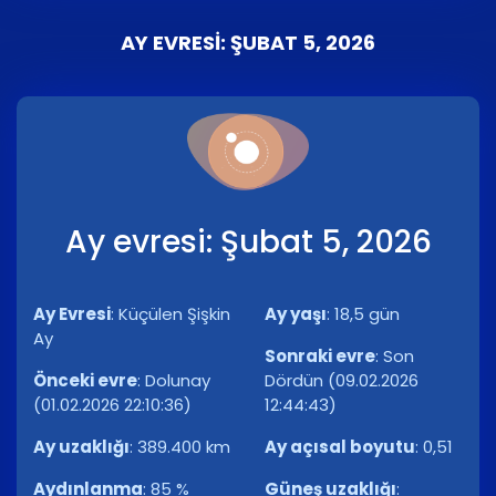
AY EVRESI: ŞUBAT 5, 2026
Ay evresi: Şubat 5, 2026
Ay Evresi
:
Küçülen Şişkin
Ay yaşı
:
18,5 gün
Ay
Sonraki evre
:
Son
Önceki evre
:
Dolunay
Dördün (09.02.2026
(01.02.2026 22:10:36)
12:44:43)
Ay uzaklığı
:
389.400 km
Ay açısal boyutu
:
0,51
Aydınlanma
:
85 %
Güneş uzaklığı
: