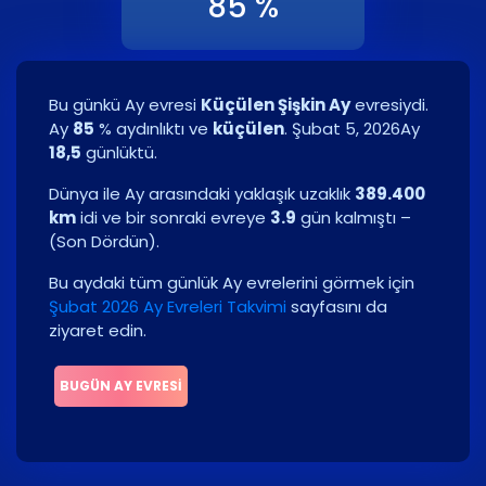
85 %
Bu günkü Ay evresi
Küçülen Şişkin Ay
evresiydi.
Ay
85
% aydınlıktı ve
küçülen
.
Şubat 5, 2026
Ay
18,5
günlüktü.
Dünya ile Ay arasındaki yaklaşık uzaklık
389.400
km
idi ve bir sonraki evreye
3.9
gün kalmıştı –
(
Son Dördün
)
.
Bu aydaki tüm günlük Ay evrelerini görmek için
Şubat 2026 Ay Evreleri Takvimi
sayfasını da
ziyaret edin.
BUGÜN AY EVRESI