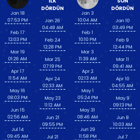
İLK
SON
DÖRDÜN
DÖRDÜN
Jan 18
Jan 3
07:53 PM
10:04 AM
Jan 26
Jan 10
04:48 AM
03:49 PM
Feb 17
Feb 1
12:03 PM
10:10 PM
Feb 24
Feb 9
12:28 PM
12:44 PM
Mar 19
Mar 3
01:26 AM
11:39 AM
Mar 25
Mar 11
07:19 PM
09:41 AM
Apr 17
Apr 2
11:54 AM
02:13 AM
Apr 24
Apr 10
02:33 AM
04:55 AM
May 16
May 1
08:03 PM
05:24 PM
May 23
May 9
11:12 AM
09:13 PM
Jun 15
May 31
02:56 AM
08:46 AM
Jun 21
Jun 8
09:55 PM
10:03 AM
Jul 14
Jun 29
09:45 AM
11:58 PM
Jul 21
Jul 7