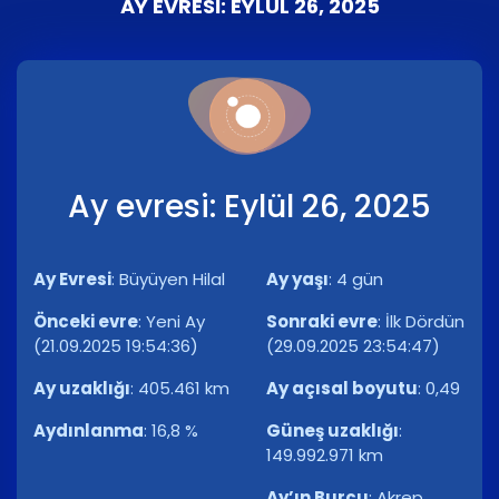
AY EVRESI: EYLÜL 26, 2025
Ay evresi: Eylül 26, 2025
Ay Evresi
:
Büyüyen Hilal
Ay yaşı
:
4 gün
Önceki evre
:
Yeni Ay
Sonraki evre
:
İlk Dördün
(21.09.2025 19:54:36)
(29.09.2025 23:54:47)
Ay uzaklığı
:
405.461 km
Ay açısal boyutu
:
0,49
Aydınlanma
:
16,8 %
Güneş uzaklığı
:
149.992.971 km
Ay’ın Burcu
:
Akrep