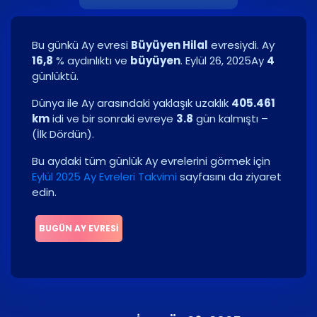
Bu günkü Ay evresi
Büyüyen Hilal
evresiydi. Ay
16,8
% aydınlıktı ve
büyüyen
.
Eylül 26, 2025
Ay
4
günlüktü.
Dünya ile Ay arasındaki yaklaşık uzaklık
405.461
km
idi ve bir sonraki evreye
3.8
gün kalmıştı –
(
İlk Dördün
)
.
Bu aydaki tüm günlük Ay evrelerini görmek için
Eylül 2025 Ay Evreleri Takvimi
sayfasını da ziyaret
edin.
BUGÜN AY EVRESI