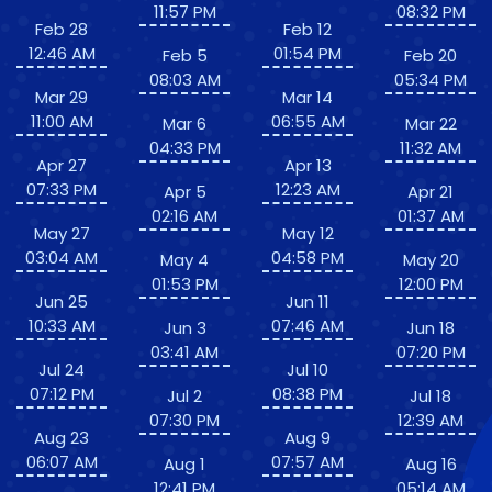
11:57 PM
08:32 PM
Feb 28
Feb 12
12:46 AM
01:54 PM
Feb 5
Feb 20
08:03 AM
05:34 PM
Mar 29
Mar 14
11:00 AM
06:55 AM
Mar 6
Mar 22
04:33 PM
11:32 AM
Apr 27
Apr 13
07:33 PM
12:23 AM
Apr 5
Apr 21
02:16 AM
01:37 AM
May 27
May 12
03:04 AM
04:58 PM
May 4
May 20
01:53 PM
12:00 PM
Jun 25
Jun 11
10:33 AM
07:46 AM
Jun 3
Jun 18
03:41 AM
07:20 PM
Jul 24
Jul 10
07:12 PM
08:38 PM
Jul 2
Jul 18
07:30 PM
12:39 AM
Aug 23
Aug 9
06:07 AM
07:57 AM
Aug 1
Aug 16
12:41 PM
05:14 AM