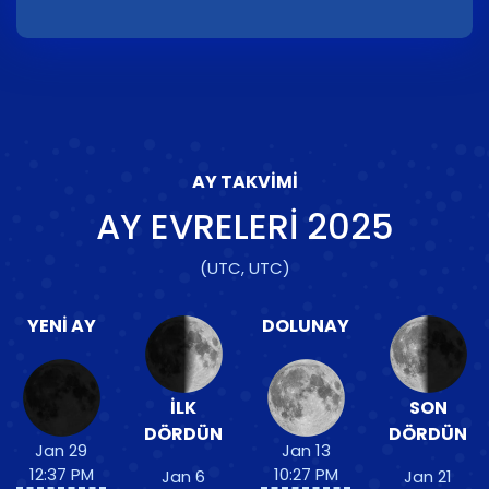
AY TAKVIMI
AY EVRELERI
2025
(UTC, UTC)
YENI AY
DOLUNAY
İLK
SON
DÖRDÜN
DÖRDÜN
Jan 29
Jan 13
12:37 PM
10:27 PM
Jan 6
Jan 21