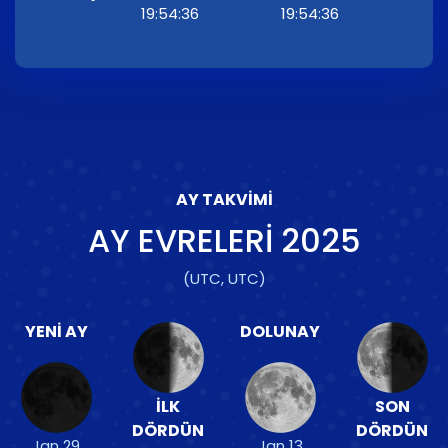
19:54:36
19:54:36
AY TAKVIMI
AY EVRELERI
2025
(UTC, UTC)
YENI AY
DOLUNAY
İLK
SON
DÖRDÜN
DÖRDÜN
Jan 29
Jan 13