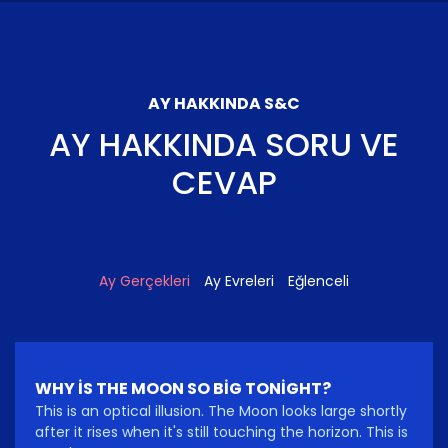
AY HAKKINDA S&C
AY HAKKINDA SORU VE
CEVAP
Ay Gerçekleri
Ay Evreleri
Eğlenceli
WHY IS THE MOON SO BIG TONIGHT?
This is an optical illusion. The Moon looks large shortly
after it rises when it's still touching the horizon. This is