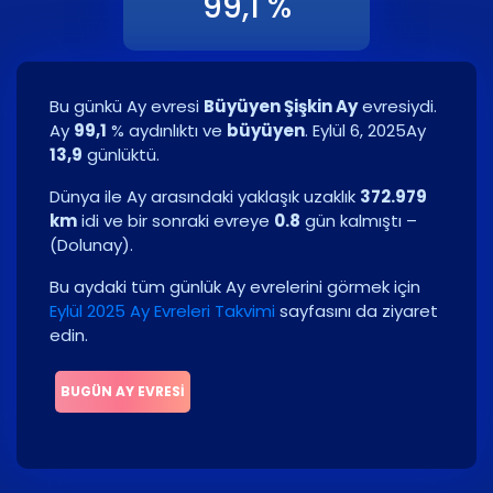
99,1 %
Bu günkü Ay evresi
Büyüyen Şişkin Ay
evresiydi.
Ay
99,1
% aydınlıktı ve
büyüyen
.
Eylül 6, 2025
Ay
13,9
günlüktü.
Dünya ile Ay arasındaki yaklaşık uzaklık
372.979
km
idi ve bir sonraki evreye
0.8
gün kalmıştı –
(
Dolunay
)
.
Bu aydaki tüm günlük Ay evrelerini görmek için
Eylül 2025 Ay Evreleri Takvimi
sayfasını da ziyaret
edin.
BUGÜN AY EVRESI