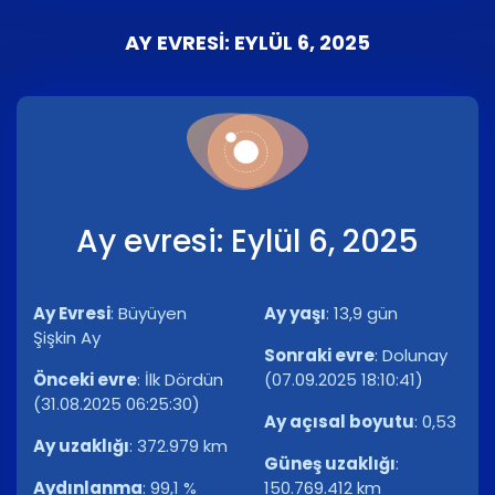
AY EVRESI: EYLÜL 6, 2025
Ay evresi: Eylül 6, 2025
Ay Evresi
:
Büyüyen
Ay yaşı
:
13,9 gün
Şişkin Ay
Sonraki evre
:
Dolunay
Önceki evre
:
İlk Dördün
(07.09.2025 18:10:41)
(31.08.2025 06:25:30)
Ay açısal boyutu
:
0,53
Ay uzaklığı
:
372.979 km
Güneş uzaklığı
:
Aydınlanma
:
99,1 %
150.769.412 km