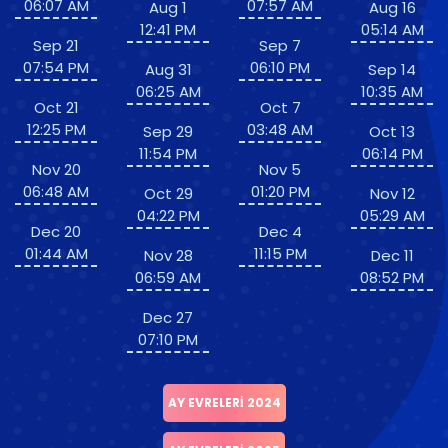
06:07 AM
07:57 AM
Aug 1
Aug 16
12:41 PM
05:14 AM
Sep 21
Sep 7
07:54 PM
06:10 PM
Aug 31
Sep 14
06:25 AM
10:35 AM
Oct 21
Oct 7
12:25 PM
03:48 AM
Sep 29
Oct 13
11:54 PM
06:14 PM
Nov 20
Nov 5
06:48 AM
01:20 PM
Oct 29
Nov 12
04:22 PM
05:29 AM
Dec 20
Dec 4
01:44 AM
11:15 PM
Nov 28
Dec 11
06:59 AM
08:52 PM
Dec 27
07:10 PM
AY EVRELERI 2024