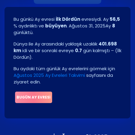
Bu günkü Ay evresi
İlk Dördün
evresiydi. Ay
56,5
% aydınlıktı ve
büyüyen
.
Ağustos 31, 2025
Ay
8
günlüktü.
Dünya ile Ay arasındaki yaklaşık uzaklık
401.698
km
idi ve bir sonraki evreye
0.7
gün kalmıştı –
(
İlk
Dördün
)
.
Bu aydaki tüm günlük Ay evrelerini görmek için
Ağustos 2025 Ay Evreleri Takvimi
sayfasını da
ziyaret edin.
BUGÜN AY EVRESI