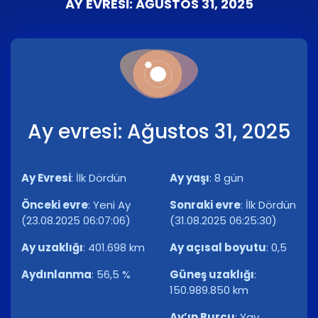
AY EVRESI: AĞUSTOS 31, 2025
Ay evresi: Ağustos 31, 2025
Ay Evresi
:
İlk Dördün
Ay yaşı
:
8 gün
Önceki evre
:
Yeni Ay
Sonraki evre
:
İlk Dördün
(23.08.2025 06:07:06)
(31.08.2025 06:25:30)
Ay uzaklığı
:
401.698 km
Ay açısal boyutu
:
0,5
Aydınlanma
:
56,5 %
Güneş uzaklığı
:
150.989.850 km
Ay’ın Burcu
:
Yay