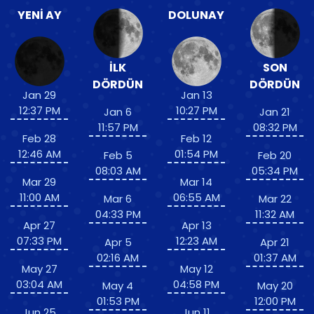
YENI AY
DOLUNAY
İLK
SON
DÖRDÜN
DÖRDÜN
Jan 29
Jan 13
12:37 PM
10:27 PM
Jan 6
Jan 21
11:57 PM
08:32 PM
Feb 28
Feb 12
12:46 AM
01:54 PM
Feb 5
Feb 20
08:03 AM
05:34 PM
Mar 29
Mar 14
11:00 AM
06:55 AM
Mar 6
Mar 22
04:33 PM
11:32 AM
Apr 27
Apr 13
07:33 PM
12:23 AM
Apr 5
Apr 21
02:16 AM
01:37 AM
May 27
May 12
03:04 AM
04:58 PM
May 4
May 20
01:53 PM
12:00 PM
Jun 25
Jun 11