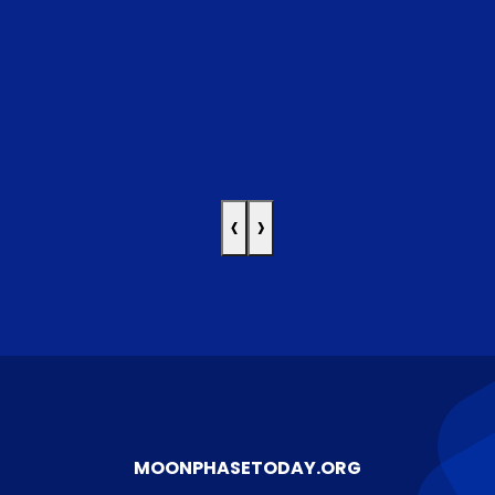
‹
›
MOONPHASETODAY.ORG