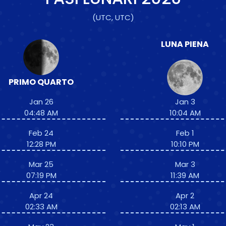
(UTC, UTC)
LUNA PIENA
PRIMO QUARTO
Jan 26
Jan 3
04:48 AM
10:04 AM
Feb 24
Feb 1
12:28 PM
10:10 PM
Mar 25
Mar 3
07:19 PM
11:39 AM
Apr 24
Apr 2
02:33 AM
02:13 AM