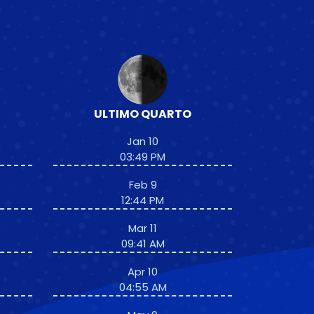
ULTIMO QUARTO
Jan 10
03:49 PM
Feb 9
12:44 PM
Mar 11
09:41 AM
Apr 10
04:55 AM