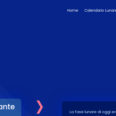
Home
Calendario Lunar
›
ante
La fase lunare di oggi er