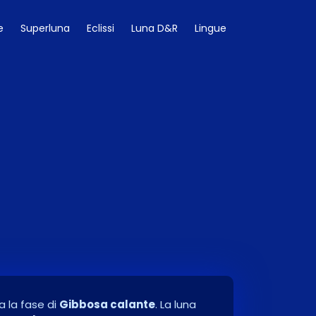
e
Superluna
Eclissi
Luna D&R
Lingue
a la fase di
Gibbosa calante
. La luna