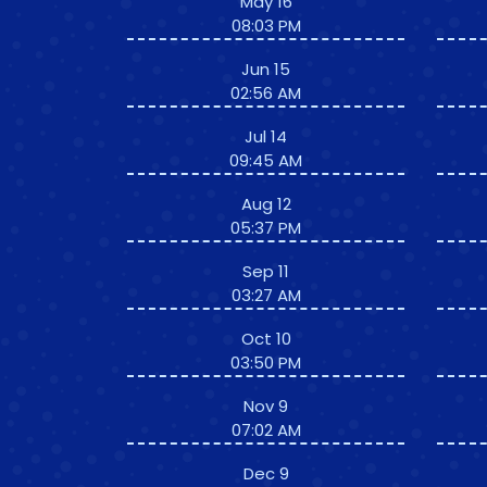
May 16
08:03 PM
Jun 15
02:56 AM
Jul 14
09:45 AM
Aug 12
05:37 PM
Sep 11
03:27 AM
Oct 10
03:50 PM
Nov 9
07:02 AM
Dec 9