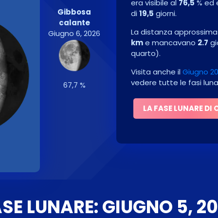
era visibile al
76,5
% ed 
Gibbosa
di
19,5
giorni.
calante
La distanza approssimati
Giugno 6, 2026
km
e mancavano
2.7
gi
quarto
)
.
Visita anche il
Giugno 20
vedere tutte le fasi lun
67,7 %
LA FASE LUNARE DI 
SE LUNARE: GIUGNO 5, 2