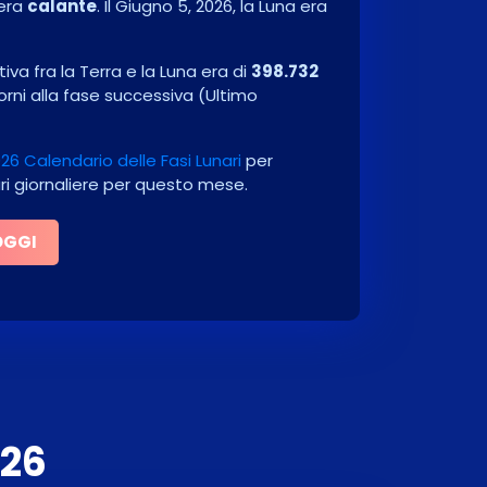
era
calante
. Il
Giugno 5, 2026
, la Luna era
va fra la Terra e la Luna era di
398.732
orni alla fase successiva
(
Ultimo
26 Calendario delle Fasi Lunari
per
ari giornaliere per questo mese.
OGGI
026