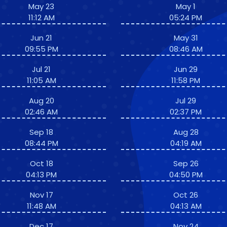
May 23
May 1
11:12 AM
05:24 PM
Jun 21
May 31
09:55 PM
08:46 AM
Jul 21
Jun 29
11:05 AM
11:58 PM
Aug 20
Jul 29
02:46 AM
02:37 PM
Sep 18
Aug 28
08:44 PM
04:19 AM
Oct 18
Sep 26
04:13 PM
04:50 PM
Nov 17
Oct 26
11:48 AM
04:13 AM
Dec 17
Nov 24