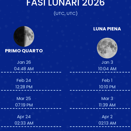
FASI LUNARI
2026
(UTC, UTC)
LUNA PIENA
PRIMO QUARTO
Jan 26
Jan 3
04:48 AM
10:04 AM
Feb 24
Feb 1
12:28 PM
10:10 PM
Mar 25
Mar 3
07:19 PM
11:39 AM
Apr 24
Apr 2
02:33 AM
02:13 AM