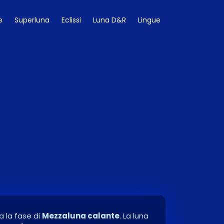
e
Superluna
Eclissi
Luna D&R
Lingue
a la fase di
Mezzaluna calante
. La luna