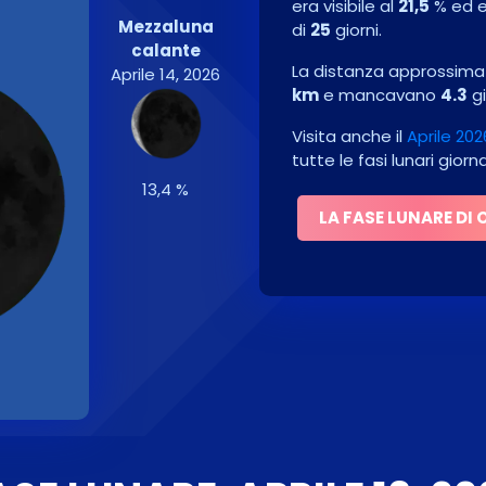
era visibile al
21,5
% ed 
Mezzaluna
di
25
giorni.
calante
La distanza approssimati
Aprile 14, 2026
km
e mancavano
4.3
gi
Visita anche il
Aprile 202
tutte le fasi lunari gior
13,4 %
LA FASE LUNARE DI 