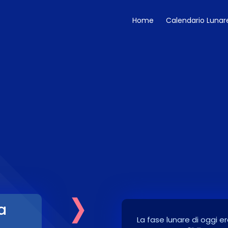
Home
Calendario Lunar
›
a
La fase lunare di oggi er