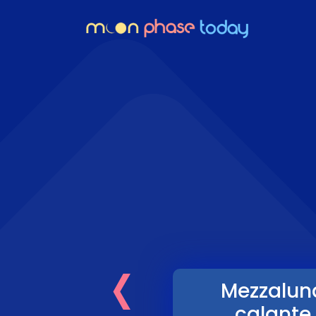
‹
Mezzalun
calante