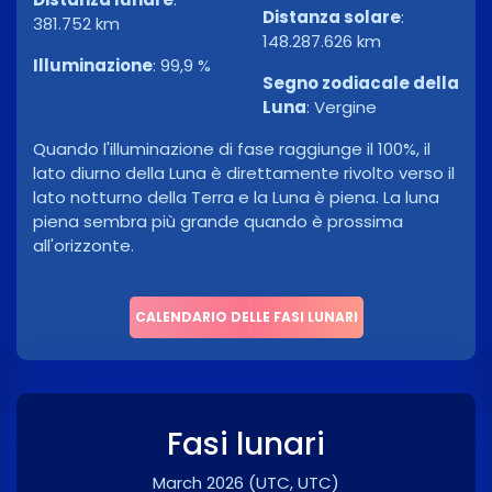
Distanza solare
:
381.752 km
148.287.626 km
Illuminazione
:
99,9 %
Segno zodiacale della
Luna
:
Vergine
Quando l'illuminazione di fase raggiunge il 100%, il
lato diurno della Luna è direttamente rivolto verso il
lato notturno della Terra e la Luna è piena. La luna
piena sembra più grande quando è prossima
all'orizzonte.
CALENDARIO DELLE FASI LUNARI
Fasi lunari
March 2026
(UTC, UTC)