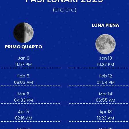
(UTC, UTC)
LUNA PIENA
PRIMO QUARTO
Jan 6
Jan 13
11:57 PM
10:27 PM
Feb 5
Feb 12
08:03 AM
01:54 PM
Mar 6
Mar 14
04:33 PM
06:55 AM
Apr 5
Apr 13
02:16 AM
12:23 AM