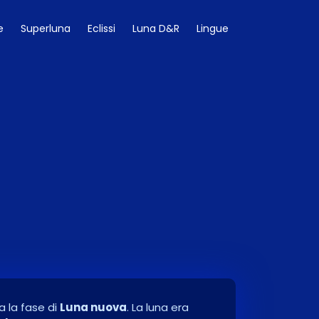
e
Superluna
Eclissi
Luna D&R
Lingue
a la fase di
Luna nuova
. La luna era