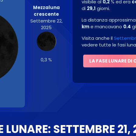
visibile al
0,2
% ed era
c
Mezzaluna
di
29,1
giorni.
crescente
La distanza approssimati
Settembre 22,
km
e mancavano
0.4
gi
2025
Visita anche il
Settembre
vedere tutte le fasi lun
0,3 %
LA FASE LUNARE DI 
E LUNARE: SETTEMBRE 21, 