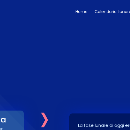
Home
Calendario Lunar
›
va
La fase lunare di oggi er
25