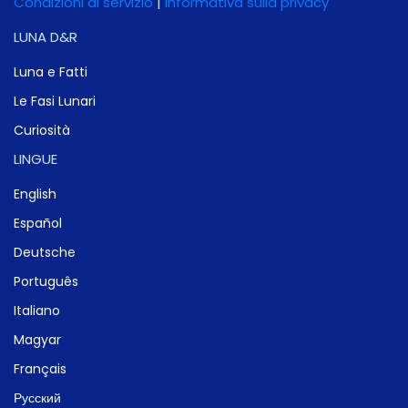
Condizioni di servizio
|
Informativa sulla privacy
LUNA D&R
Luna e Fatti
Le Fasi Lunari
Curiosità
LINGUE
English
Español
Deutsche
Português
Italiano
Magyar
Français
Русский