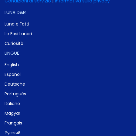
Condizioni di servizio
|
Informativa sulla privacy
LUNA D&R
Luna e Fatti
Le Fasi Lunari
Curiosità
LINGUE
English
Español
Deutsche
Português
Italiano
Magyar
Français
Русский