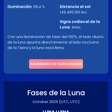
Iluminación
:
99,4 %
Distancia al sol
:
149.495.901 km
Signo zodiacal de la
Luna
:
Aries
Con una iluminación de fase del 100%, el lado diurno
de la luna apunta directamente al lado nocturno
de la Tierra y la luna está llena.
CALENDARIO DE FASES LUNARES
Fases de la Luna
October 2025
(UTC, UTC)
LUNA LLENA