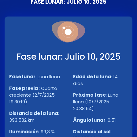
FASE LUNAR: JULIO 10, 2025
Fase lunar: Julio 10, 2025
Fase lunar
:
Luna llena
Edad de la luna
:
14
días
Fase previa
:
Cuarto
creciente (2/7/2025
Próxima fase
:
Luna
19:30:19)
llena (10/7/2025
20:38:54)
Distancia de la luna
:
393.532 km
Ángulo lunar
:
0,51
Iluminación
:
99,3 %
Distancia al sol
: