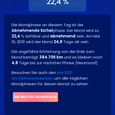
22,4 %
Die Mondphase an diesem Tag ist die
Abnehmende Sichel
phase. Der Mond wird zu
22,4
% sichtbar und
abnehmend
sein. Am
Mai
16, 2031
wird der Mond
24,9
Tage alt sein.
Die ungefähre Entfernung von der Erde zum
Mond beträgt
384.705 km
und es bleiben noch
4.8
Tage bis zur nächsten Phase
(
Neumond
)
.
Besuchen Sie auch den
Mai 2031
Mondphasenkalender
,um alle täglichen
Mondphasen für diesen Monat zu sehen.
DIE HEUTIGE MONDPHASE