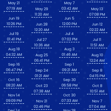
May 21
May 7
07:19 AM
03:42 AM
May 29
May 13
11:20 AM
07:08 PM
Jun 19
Jun 5
10:26 PM
12:00 PM
Jun 28
Jun 12
12:20 AM
02:22 AM
Jul 19
Jul 4
01:41 PM
07:02 PM
Jul 27
Jul 11
10:36 AM
11:51 AM
Aug 18
Aug 3
04:32 AM
01:46 AM
Aug 25
Aug 10
06:41 PM
12:24 AM
Sep 16
Sep 1
06:47 PM
09:21 AM
Sep 24
Sep 8
01:21 AM
04:15 PM
Oct 16
Sep 30
08:20 AM
06:58 PM
Oct 23
Oct 8
07:38 AM
10:51 AM
Nov 14
Oct 30
09:09 PM
07:33 AM
Nov 21
Nov 7
02:46 PM
07:04 AM
Dec 14
Nov 28