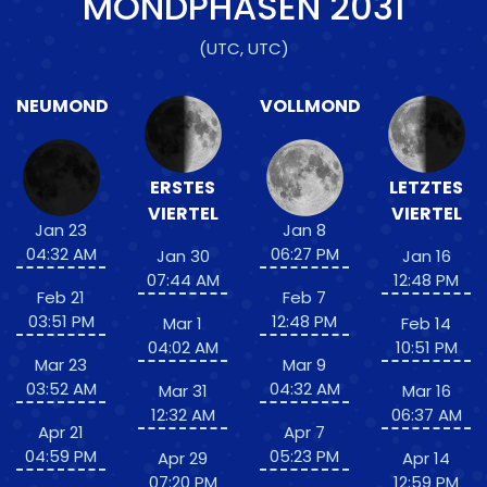
MONDPHASEN
2031
(UTC, UTC)
NEUMOND
VOLLMOND
ERSTES
LETZTES
VIERTEL
VIERTEL
Jan 23
Jan 8
04:32 AM
06:27 PM
Jan 30
Jan 16
07:44 AM
12:48 PM
Feb 21
Feb 7
03:51 PM
12:48 PM
Mar 1
Feb 14
04:02 AM
10:51 PM
Mar 23
Mar 9
03:52 AM
04:32 AM
Mar 31
Mar 16
12:32 AM
06:37 AM
Apr 21
Apr 7
04:59 PM
05:23 PM
Apr 29
Apr 14
07:20 PM
12:59 PM