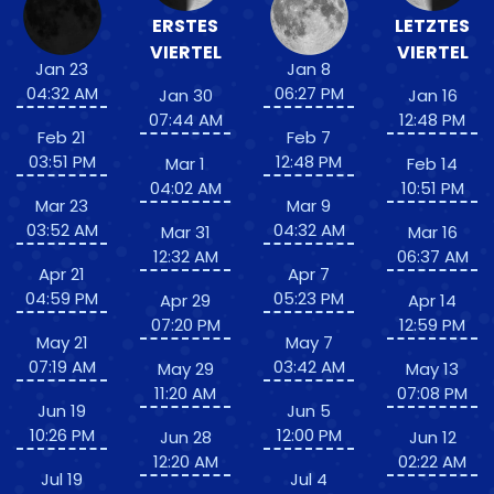
ERSTES
LETZTES
VIERTEL
VIERTEL
Jan 23
Jan 8
04:32 AM
06:27 PM
Jan 30
Jan 16
07:44 AM
12:48 PM
Feb 21
Feb 7
03:51 PM
12:48 PM
Mar 1
Feb 14
04:02 AM
10:51 PM
Mar 23
Mar 9
03:52 AM
04:32 AM
Mar 31
Mar 16
12:32 AM
06:37 AM
Apr 21
Apr 7
04:59 PM
05:23 PM
Apr 29
Apr 14
07:20 PM
12:59 PM
May 21
May 7
07:19 AM
03:42 AM
May 29
May 13
11:20 AM
07:08 PM
Jun 19
Jun 5
10:26 PM
12:00 PM
Jun 28
Jun 12
12:20 AM
02:22 AM
Jul 19
Jul 4