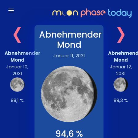
‹
›
Abnehmender
Mond
Abnehmender
Abnehmend
Januar 11, 2031
Mond
Mond
Januar 10,
Januar 12,
2031
2031
98,1 %
89,3 %
94,6 %