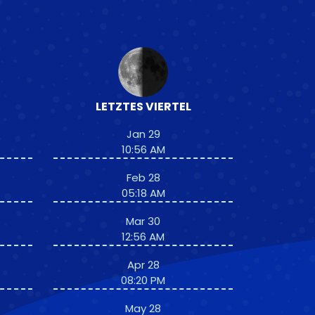
LETZTES VIERTEL
Jan 29
10:56 AM
Feb 28
05:18 AM
Mar 30
12:56 AM
Apr 28
08:20 PM
May 28