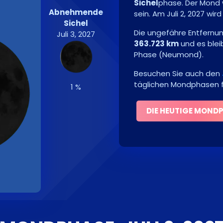
Sichel
phase. Der Mond 
Abnehmende
sein. Am
Juli 2, 2027
wird
Sichel
Die ungefähre Entfernu
Juli 3, 2027
363.723 km
und es ble
Phase
(
Neumond
)
.
Besuchen Sie auch den
täglichen Mondphasen f
1 %
DIE HEUTIGE MOND