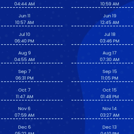
04:44 AM
10:59 AM
Jun 11
Jun 19
10:57 AM
12:45 AM
Jul 10
Jul 18
06:40 PM
03:46 PM
Aug 9
Aug 17
04:55 AM
07:30 AM
Sep 7
Sep 15
06:31 PM
11:05 PM
Oct 7
Oct 15
11:47 AM
01:48 PM
Nov 6
Nov 14
07:59 AM
03:27 AM
Dec 6
Dec 13
05:22 AM
04:10 PM