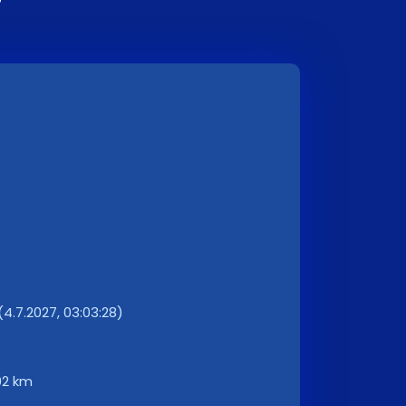
7
.7.2027, 03:03:28)
02 km