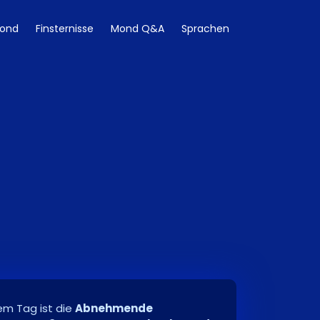
ond
Finsternisse
Mond Q&A
Sprachen
m Tag ist die
Abnehmende