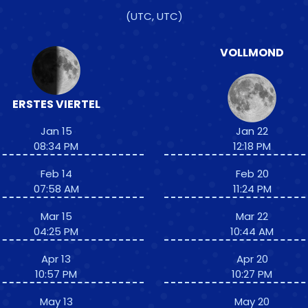
(UTC, UTC)
VOLLMOND
ERSTES VIERTEL
Jan 15
Jan 22
08:34 PM
12:18 PM
Feb 14
Feb 20
07:58 AM
11:24 PM
Mar 15
Mar 22
04:25 PM
10:44 AM
Apr 13
Apr 20
10:57 PM
10:27 PM
May 13
May 20