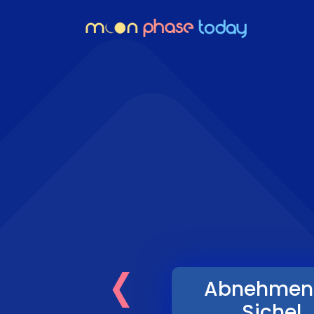
‹
Abnehmen
Sichel