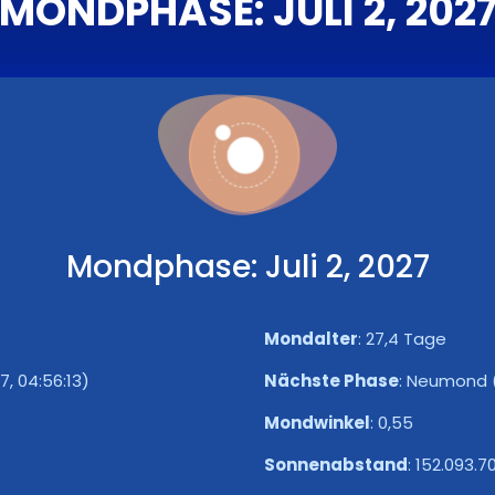
MONDPHASE: JULI 2, 202
Mondphase: Juli 2, 2027
Mondalter
:
27,4 Tage
7, 04:56:13)
Nächste Phase
:
Neumond (4
Mondwinkel
:
0,55
Sonnenabstand
:
152.093.7