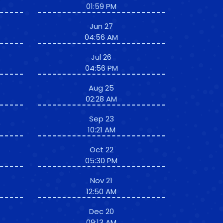
01:59 PM
Jun 27
04:56 AM
Jul 26
04:56 PM
Aug 25
02:28 AM
Sep 23
10:21 AM
Oct 22
05:30 PM
Nov 21
12:50 AM
Dec 20
09:13 AM