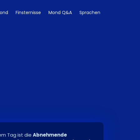
ond
Finsternisse
Mond Q&A
Sprachen
m Tag ist die
Abnehmende