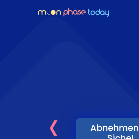
‹
Abnehmen
Sichel