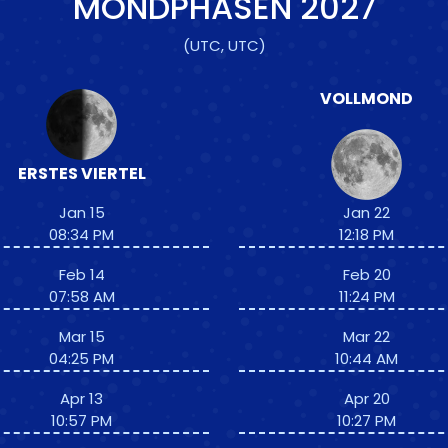
MONDPHASEN
2027
(UTC, UTC)
VOLLMOND
ERSTES VIERTEL
Jan 15
Jan 22
08:34 PM
12:18 PM
Feb 14
Feb 20
07:58 AM
11:24 PM
Mar 15
Mar 22
04:25 PM
10:44 AM
Apr 13
Apr 20
10:57 PM
10:27 PM