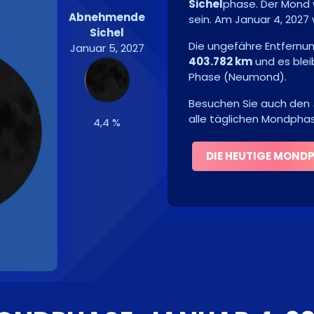
Sichel
phase. Der Mond 
Abnehmende
sein. Am
Januar 4, 2027
Sichel
Die ungefähre Entfernu
Januar 5, 2027
403.782 km
und es ble
Phase
(
Neumond
)
.
Besuchen Sie auch den
alle täglichen Mondpha
4,4 %
DIE HEUTIGE MOND