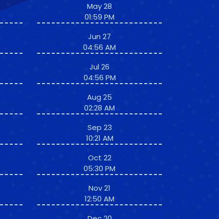
May 28
01:59 PM
Jun 27
04:56 AM
Jul 26
04:56 PM
Aug 25
02:28 AM
Sep 23
10:21 AM
Oct 22
05:30 PM
Nov 21
12:50 AM
Dec 20