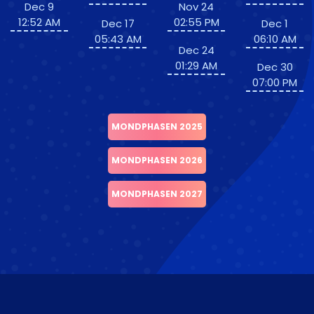
Dec 9
Nov 24
12:52 AM
02:55 PM
Dec 17
Dec 1
05:43 AM
06:10 AM
Dec 24
01:29 AM
Dec 30
07:00 PM
MONDPHASEN 2025
MONDPHASEN 2026
MONDPHASEN 2027