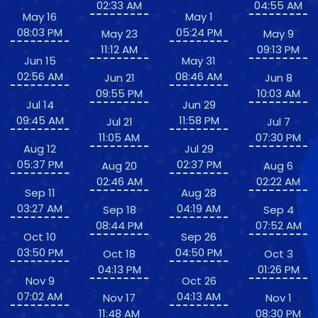
02:33 AM
04:55 AM
May 16
May 1
08:03 PM
05:24 PM
May 23
May 9
11:12 AM
09:13 PM
Jun 15
May 31
02:56 AM
08:46 AM
Jun 21
Jun 8
09:55 PM
10:03 AM
Jul 14
Jun 29
09:45 AM
11:58 PM
Jul 21
Jul 7
11:05 AM
07:30 PM
Aug 12
Jul 29
05:37 PM
02:37 PM
Aug 20
Aug 6
02:46 AM
02:22 AM
Sep 11
Aug 28
03:27 AM
04:19 AM
Sep 18
Sep 4
08:44 PM
07:52 AM
Oct 10
Sep 26
03:50 PM
04:50 PM
Oct 18
Oct 3
04:13 PM
01:26 PM
Nov 9
Oct 26
07:02 AM
04:13 AM
Nov 17
Nov 1
11:48 AM
08:30 PM