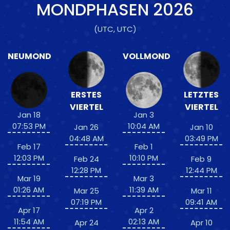
MONDPHASEN
2026
(UTC, UTC)
NEUMOND
VOLLMOND
ERSTES
LETZTES
VIERTEL
VIERTEL
Jan 18
Jan 3
07:53 PM
10:04 AM
Jan 26
Jan 10
04:48 AM
03:49 PM
Feb 17
Feb 1
12:03 PM
10:10 PM
Feb 24
Feb 9
12:28 PM
12:44 PM
Mar 19
Mar 3
01:26 AM
11:39 AM
Mar 25
Mar 11
07:19 PM
09:41 AM
Apr 17
Apr 2
11:54 AM
02:13 AM
Apr 24
Apr 10