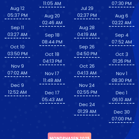
11:05 AM
07:30 PM
Aug 12
Jul 29
05:37 PM
02:37 PM
Aug 20
Aug 6
02:46 AM
02:22 AM
Sep 11
Aug 28
03:27 AM
04:19 AM
Sep 18
Sep 4
08:44 PM
07:52 AM
Oct 10
Sep 26
03:50 PM
04:50 PM
Oct 18
Oct 3
04:13 PM
01:26 PM
Nov 9
Oct 26
07:02 AM
04:13 AM
Nov 17
Nov 1
11:48 AM
08:30 PM
Dec 9
Nov 24
12:52 AM
02:55 PM
Dec 17
Dec 1
05:43 AM
06:10 AM
Dec 24
01:29 AM
Dec 30
07:00 PM
MONDPHASEN 2025