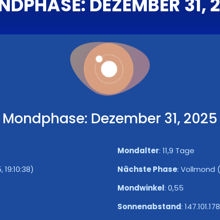
DPHASE: DEZEMBER 31, 
Mondphase: Dezember 31, 2025
Mondalter
:
11,9 Tage
, 19:10:38)
Nächste Phase
:
Vollmond (3
Mondwinkel
:
0,55
Sonnenabstand
:
147.101.17