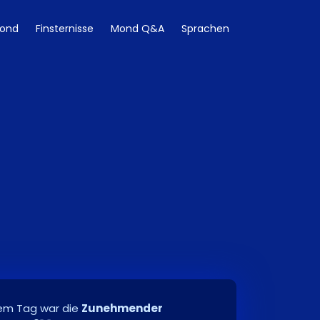
ond
Finsternisse
Mond Q&A
Sprachen
em Tag war die
Zunehmender