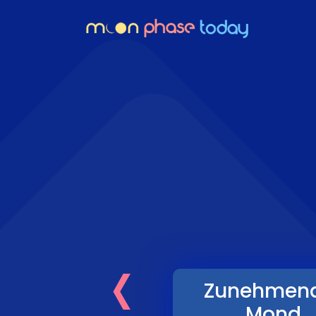
‹
Zunehmen
Mond