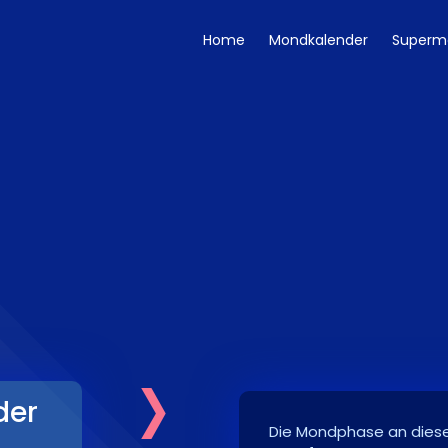
Home
Mondkalender
Superm
›
der
Die Mondphase an dies