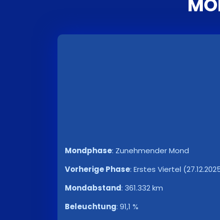
MON
Mondphase
:
Zunehmender Mond
Vorherige Phase
:
Erstes Viertel (27.12.2025
Mondabstand
:
361.332 km
Beleuchtung
:
91,1 %