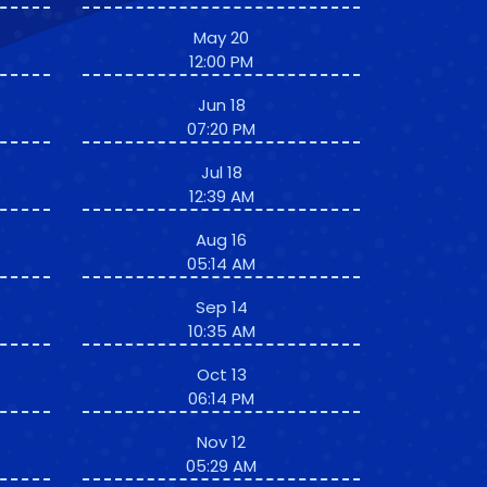
May 20
12:00 PM
Jun 18
07:20 PM
Jul 18
12:39 AM
Aug 16
05:14 AM
Sep 14
10:35 AM
Oct 13
06:14 PM
Nov 12
05:29 AM