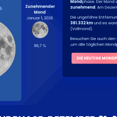
Mond
phase. Der Mond 
Zunehmender
zunehmend
. Am
Dezem
5
Mond
Die ungefähre Entfernu
Januar 1, 2026
361.332 km
und es war
(
Vollmond
)
.
Besuchen Sie auch den
,um alle täglichen Mon
96,7 %
DIE HEUTIGE MOND