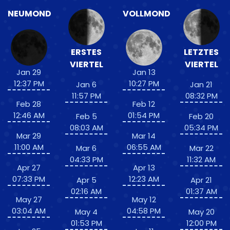
NEUMOND
VOLLMOND
ERSTES
LETZTES
VIERTEL
VIERTEL
Jan 29
Jan 13
12:37 PM
10:27 PM
Jan 6
Jan 21
11:57 PM
08:32 PM
Feb 28
Feb 12
12:46 AM
01:54 PM
Feb 5
Feb 20
08:03 AM
05:34 PM
Mar 29
Mar 14
11:00 AM
06:55 AM
Mar 6
Mar 22
04:33 PM
11:32 AM
Apr 27
Apr 13
07:33 PM
12:23 AM
Apr 5
Apr 21
02:16 AM
01:37 AM
May 27
May 12
03:04 AM
04:58 PM
May 4
May 20
01:53 PM
12:00 PM