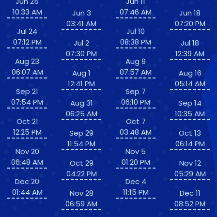
Jun 25
Jun 11
10:33 AM
07:46 AM
Jun 3
Jun 18
03:41 AM
07:20 PM
Jul 24
Jul 10
07:12 PM
08:38 PM
Jul 2
Jul 18
07:30 PM
12:39 AM
Aug 23
Aug 9
06:07 AM
07:57 AM
Aug 1
Aug 16
12:41 PM
05:14 AM
Sep 21
Sep 7
07:54 PM
06:10 PM
Aug 31
Sep 14
06:25 AM
10:35 AM
Oct 21
Oct 7
12:25 PM
03:48 AM
Sep 29
Oct 13
11:54 PM
06:14 PM
Nov 20
Nov 5
06:48 AM
01:20 PM
Oct 29
Nov 12
04:22 PM
05:29 AM
Dec 20
Dec 4
01:44 AM
11:15 PM
Nov 28
Dec 11
06:59 AM
08:52 PM