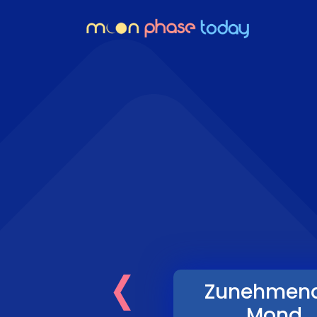
‹
Zunehmen
Mond