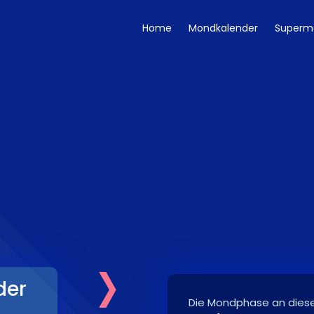
Home
Mondkalender
Superm
›
der
Die Mondphase an dies