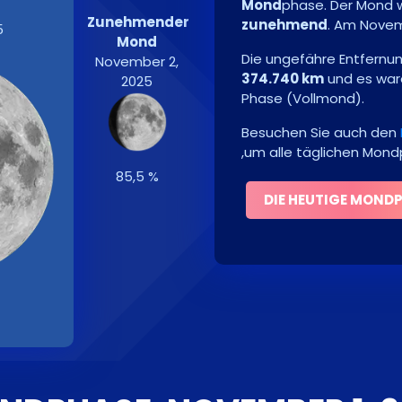
Mond
phase. Der Mond 
Zunehmender
zunehmend
. Am
Novem
5
Mond
Die ungefähre Entfernu
November 2,
374.740 km
und es wa
2025
Phase
(
Vollmond
)
.
Besuchen Sie auch den
,um alle täglichen Mon
85,5 %
DIE HEUTIGE MOND