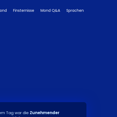
ond
Finsternisse
Mond Q&A
Sprachen
em Tag war die
Zunehmender