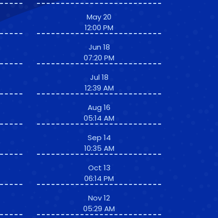
May 20
12:00 PM
Jun 18
07:20 PM
Jul 18
12:39 AM
Aug 16
05:14 AM
Sep 14
10:35 AM
Oct 13
06:14 PM
Nov 12
05:29 AM