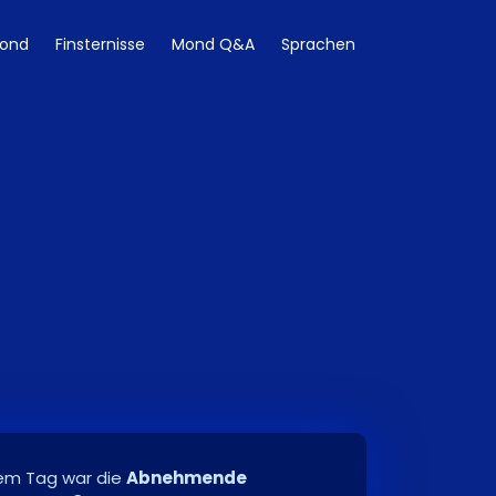
ond
Finsternisse
Mond Q&A
Sprachen
em Tag war die
Abnehmende