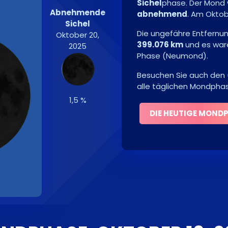
Sichel
phase. Der Mond
Abnehmende
abnehmend
. Am
Oktob
Sichel
Die ungefähre Entfernu
Oktober 20,
399.076 km
und es war
2025
Phase
(
Neumond
)
.
Besuchen Sie auch den
alle täglichen Mondpha
1,5 %
DIE HEUTIGE MOND