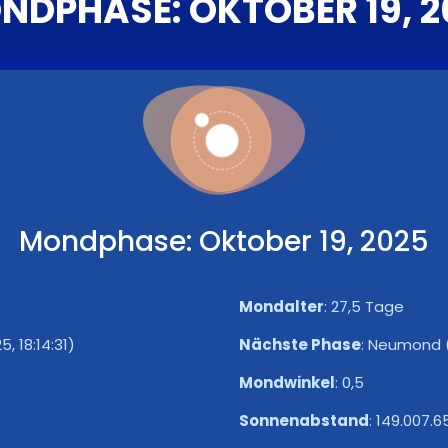
NDPHASE: OKTOBER 19, 2
Mondphase: Oktober 19, 2025
Mondalter
:
27,5 Tage
5, 18:14:31)
Nächste Phase
:
Neumond (2
Mondwinkel
:
0,5
Sonnenabstand
:
149.007.6