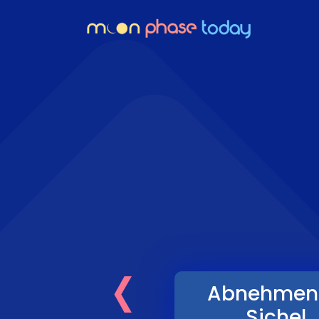
‹
Abnehmen
Sichel