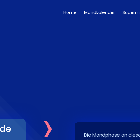
Home
Mondkalender
Superm
›
de
Die Mondphase an dies