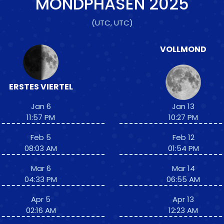
MONDPHASEN
2025
(UTC, UTC)
VOLLMOND
ERSTES VIERTEL
Jan 6
Jan 13
11:57 PM
10:27 PM
Feb 5
Feb 12
08:03 AM
01:54 PM
Mar 6
Mar 14
04:33 PM
06:55 AM
Apr 5
Apr 13
02:16 AM
12:23 AM