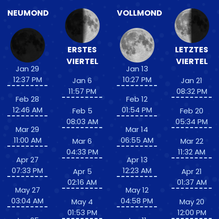
NEUMOND
VOLLMOND
ERSTES
LETZTES
VIERTEL
VIERTEL
Jan 29
Jan 13
12:37 PM
10:27 PM
Jan 6
Jan 21
11:57 PM
08:32 PM
Feb 28
Feb 12
12:46 AM
01:54 PM
Feb 5
Feb 20
08:03 AM
05:34 PM
Mar 29
Mar 14
11:00 AM
06:55 AM
Mar 6
Mar 22
04:33 PM
11:32 AM
Apr 27
Apr 13
07:33 PM
12:23 AM
Apr 5
Apr 21
02:16 AM
01:37 AM
May 27
May 12
03:04 AM
04:58 PM
May 4
May 20
01:53 PM
12:00 PM