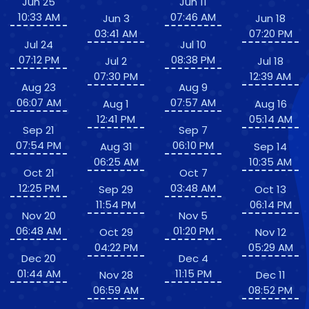
Jun 25
Jun 11
10:33 AM
07:46 AM
Jun 3
Jun 18
03:41 AM
07:20 PM
Jul 24
Jul 10
07:12 PM
08:38 PM
Jul 2
Jul 18
07:30 PM
12:39 AM
Aug 23
Aug 9
06:07 AM
07:57 AM
Aug 1
Aug 16
12:41 PM
05:14 AM
Sep 21
Sep 7
07:54 PM
06:10 PM
Aug 31
Sep 14
06:25 AM
10:35 AM
Oct 21
Oct 7
12:25 PM
03:48 AM
Sep 29
Oct 13
11:54 PM
06:14 PM
Nov 20
Nov 5
06:48 AM
01:20 PM
Oct 29
Nov 12
04:22 PM
05:29 AM
Dec 20
Dec 4
01:44 AM
11:15 PM
Nov 28
Dec 11
06:59 AM
08:52 PM